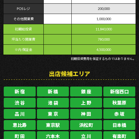
POSレジ
200,000
その他開業費
1,000,000
初期総投資
11,840,000
坪当たり開業費
780,000
※内 保証金
4,500,000
初期投資費用を保証するものではありません。
出店候補エリア
新 宿
新 橋
銀 座
新宿西口
渋 谷
池 袋
上 野
秋葉原
品 川
東 京
神 田
赤 坂
恵比寿
東京駅
浜松町
日本橋
町 田
六本木
立 川
有楽町