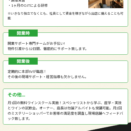
・調理実習
・1ヶ月のOJTによる研修
※いきなり独立でなくとも、社員として資金を稼ぎながら出店に備えることも可
能
開業時
開業サポート専門チームがお手伝い!
物件引渡から12日間、徹底的にサポート致します。
開業後
定期的に本部SVが臨店！
その後の現場サポート・経営指導も欠かしません。
その他...
月1回の無料ワインスクール実施！スペシャリストから学ぶ、座学・実技
とワインの試飲会。オーナー、店長は勿論アルバイトも受講可能。月2回
のミステリーショッパーでお客様の満足度を調査し現場店舗へフィードバ
ック致します。