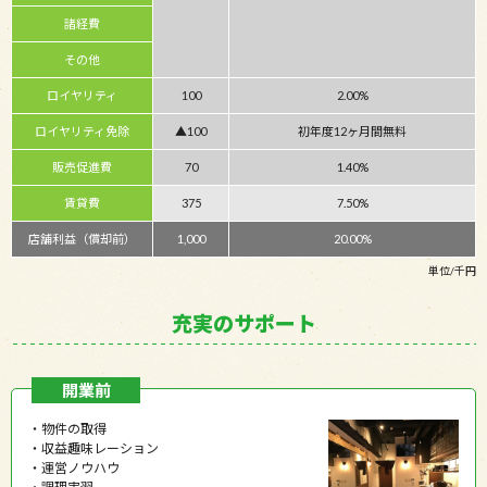
諸経費
その他
ロイヤリティ
100
2.00%
ロイヤリティ免除
▲100
初年度12ヶ月間無料
販売促進費
70
1.40%
賃貸費
375
7.50%
店舗利益（償却前）
1,000
20.00%
単位/千円
充実のサポート
開業前
・物件の取得
・収益趣味レーション
・運営ノウハウ