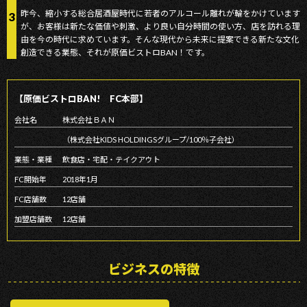
昨今、縮⼩する総合居酒屋時代に若者のアルコール離れが輪をかけています
3
が、お客様は新たな価値や刺激、より良い⾃分時間の使い⽅、店を訪れる理
由を今の時代に求めています。そんな現代から未来に提案できる新たな⽂化
創造できる業態、それが原価ビストロBAN！です。
【原価ビストロBAN! FC本部】
会社名
株式会社ＢＡＮ
（株式会社KIDS HOLDINGSグループ/100％子会社）
業態・業種
飲食店・宅配・テイクアウト
FC開始年
2018年1月
FC店舗数
12店舗
加盟店舗数
12店舗
ビジネスの特徴