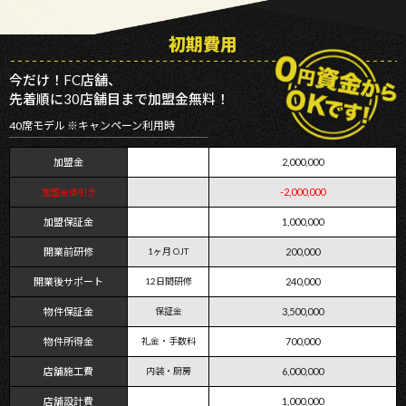
初期費用
今だけ！FC店舗、
先着順に30店舗目まで加盟金無料！
40席モデル ※キャンペーン利用時
加盟金
2,000,000
-2,000,000
加盟金値引き
加盟保証金
1,000,000
開業前研修
1ヶ月 OJT
200,000
開業後サポート
12日間研修
240,000
物件保証金
保証金
3,500,000
物件所得金
礼金・手数料
700,000
店舗施工費
内装・厨房
6,000,000
店舗設計費
1,000,000