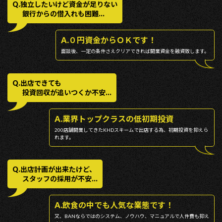
Q.独⽴したいけど資⾦が⾜りない
銀⾏からの借⼊れも困難...
A.０円資⾦からＯＫです！
⾯談後、⼀定の条件さえクリアできれば開業資⾦を融資致します。
Q.出店できても
投資回収が追いつくか不安...
A.業界トップクラスの低初期投資
200店舗開業してきたKHDスキームで出店する為、初期投資を抑えら
れます。
Q.出店計画が出来たけど、
スタッフの採⽤が不安...
A.飲⾷の中でも⼈気な業態です！
又、BANならではのシステム、ノウハウ、マニュアルで⼈件費も抑え