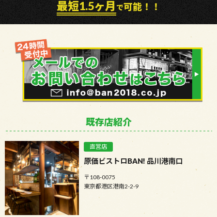
最短1.5ヶ月
可能！！
で
既存店紹介
直営店
原価ビストロBAN! 品川港南口
〒108-0075
東京都港区港南2-2-9