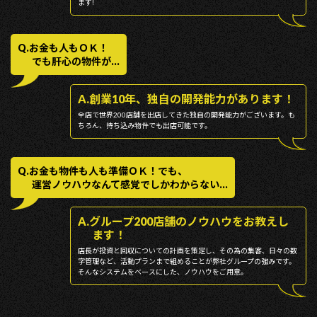
ます!
Q.お⾦も⼈もＯＫ！
でも肝⼼の物件が...
A.創業10年、独⾃の開発能⼒があります！
全店で世界200店舗を出店してきた独自の開発能力がございます。も
ちろん、持ち込み物件でも出店可能です。
Q.お⾦も物件も⼈も準備ＯＫ！でも、
運営ノウハウなんて感覚でしかわからない...
A.グループ200店舗のノウハウをお教えし
ます！
店⻑が投資と回収についての計画を策定し、その為の集客、⽇々の数
字管理など、活動プランまで組めることが弊社グループの強みです。
そんなシステムをベースにした、ノウハウをご⽤意。