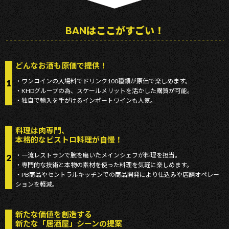
BANはここがすごい！
どんなお酒も原価で提供！
・ワンコインの⼊場料でドリンク100種類が原価で楽しめます。
1
・KHDグループの為、スケールメリットを活かした購買が可能。
・独⾃で輸⼊を⼿がけるインポートワインも⼈気。
料理は⾁専⾨、
本格的なビストロ料理が⾃慢！
・⼀流レストランで腕を磨いたメインシェフが料理を担当。
2
・専⾨的な技術と本物の素材を使った料理を気軽に楽しめます。
・PB商品やセントラルキッチンでの商品開発により仕込みや店舗オペレー
ションを軽減。
新たな価値を創造する
新たな「居酒屋」シーンの提案