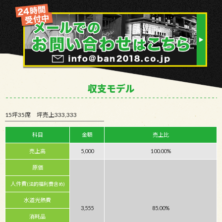
収支モデル
15坪35席 坪売上333,333
科目
金額
売上比
売上高
5,000
100.00%
原価
人件費
(法的福利費含め)
水道光熱費
3,555
85.00%
消耗品