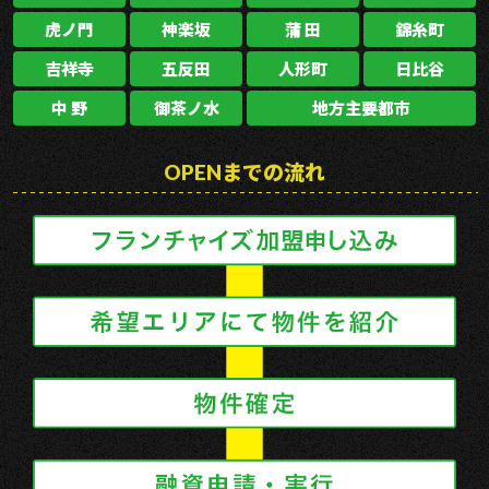
虎ノ門
神楽坂
蒲 田
錦糸町
吉祥寺
五反田
人形町
日比谷
中 野
御茶ノ水
地方主要都市
OPENまでの流れ